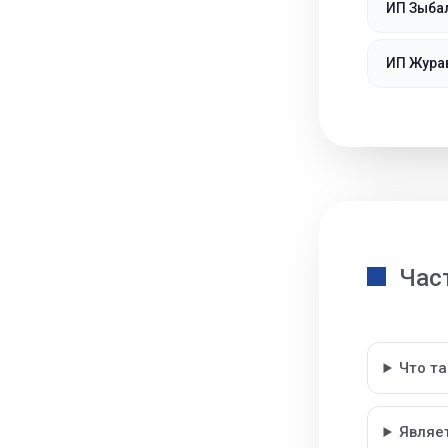
ИП Зыбал
ИП Жура
Час
Что т
Являе