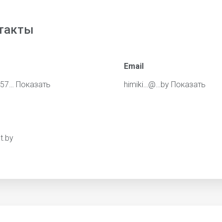
такты
Email
557…
Показать
himiki…@…by
Показать
t.by