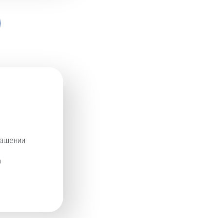
ращении
а