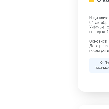
О к
Индивидуа
04 октября
Учётные о
городской 
Основной 
Дата регис
после реги
💡 П
взаимо