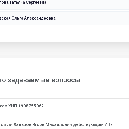
ова Татьяна Сергеевна
вская Ольга Александровна
то задаваемые вопросы
акое УНП 190875506?
тся ли Хальцов Игорь Михайлович действующим ИП?