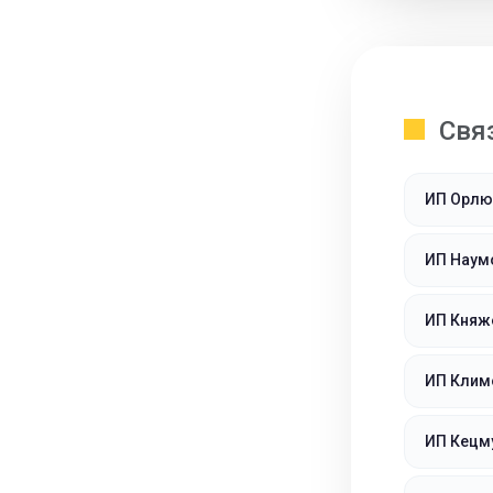
Свя
ИП Орлю
ИП Наум
ИП Княж
ИП Клим
ИП Кецму