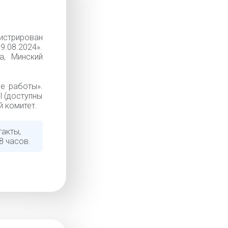
истрирован
9.08.2024».
а, Минский
е работы».
l (доступны
й комитет.
такты,
8 часов.