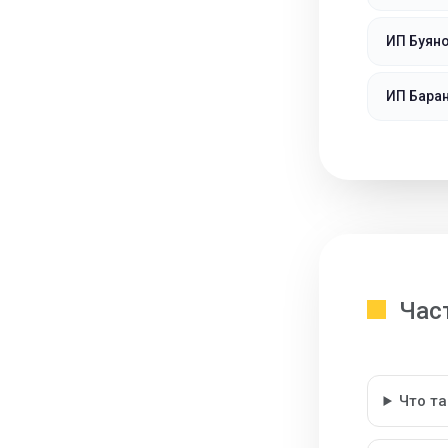
ИП Буяно
ИП Баран
Час
Что т