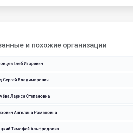
занные и похожие организации
овцев Глеб Игоревич
д Сергей Владимирович
чёва Лариса Степановна
ехович Ангелина Романовна
ицкий Тимофей Альфредович