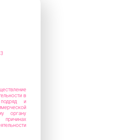
13
ествление
тельности в
 подряд и
ерческой
му органу
ичинах
еятельности