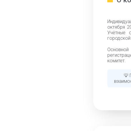
О к
Индивидуа
октября 2
Учётные 
городской 
Основной
регистраци
комитет.
💡 
взаимо