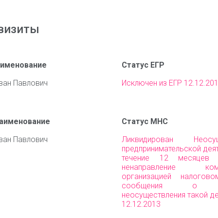
визиты
аименование
Статус ЕГР
ван Павлович
Исключен из ЕГР 12.12.20
наименование
Статус МНС
ван Павлович
Ликвидирован Неосущ
предпринимательской дея
течение 12 месяцев
ненаправление комм
организацией налогово
сообщения о пр
неосуществления такой д
12.12.2013