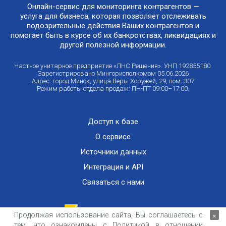
Онлайн-сервис для мониторинга контрагентов —
услуга для бизнеса, которая позволяет отслеживать
подозрительные действия Ваших контрагентов и
помогает быть в курсе об их банкротствах, ликвидациях и
другой полезной информации.
Частное унитарное предприятие «ЛНС Решения». УНП 192855180.
Зарегистрировано Мингорисполкомом 05.06.2026
Адрес: город Минск, улица Веры Хоружей, 29, пом. 307
Режим работы отдела продаж: ПН-ПТ 09:00–17:00.
Доступ к базе
О сервисе
Источники данных
Интеграция и API
Связаться с нами
Продолжая использование сайта, Вы соглашаетесь с
×
тем, что ознакомлены с
Политикой в отношении
Публичный договор оказания информационных услуг