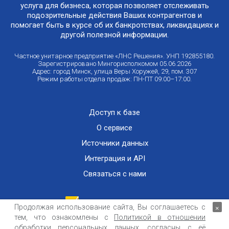
услуга для бизнеса, которая позволяет отслеживать
подозрительные действия Ваших контрагентов и
помогает быть в курсе об их банкротствах, ликвидациях и
другой полезной информации.
Частное унитарное предприятие «ЛНС Решения». УНП 192855180.
Зарегистрировано Мингорисполкомом 05.06.2026
Адрес: город Минск, улица Веры Хоружей, 29, пом. 307
Режим работы отдела продаж: ПН-ПТ 09:00–17:00.
Доступ к базе
О сервисе
Источники данных
Интеграция и API
Связаться с нами
Продолжая использование сайта, Вы соглашаетесь с
×
тем, что ознакомлены с
Политикой в отношении
Публичный договор оказания информационных услуг
ООО «Контемпорари» не несет ответственности за достоверность информации,
обработки персональных данных
, согласны с её
получаемой из открытых источников и от третьих лиц.