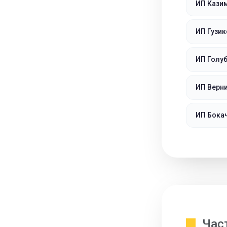
ИП Кази
ИП Гузи
ИП Голу
ИП Верн
ИП Бока
Час