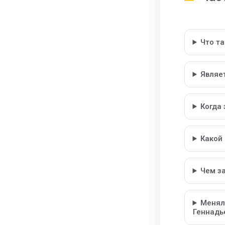
Что т
Являе
Когда
Какой
Чем з
Менял
Геннадь