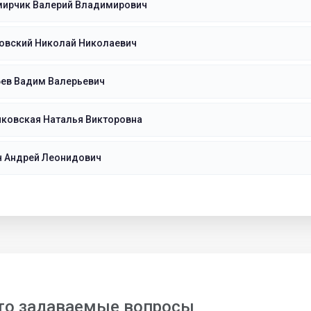
мирчик Валерий Владимирович
ковский Николай Николаевич
бев Вадим Валерьевич
иковская Наталья Викторовна
ч Андрей Леонидович
то задаваемые вопросы