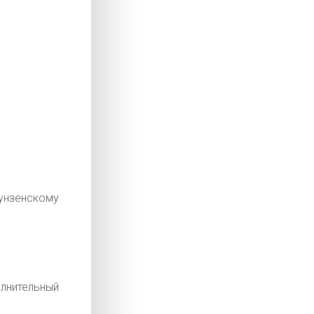
нзенскому
лнительный