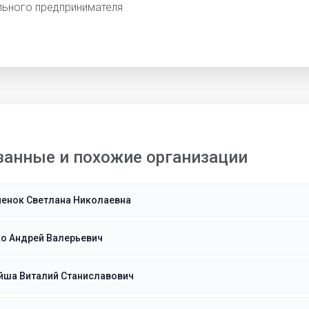
льного предпринимателя
занные и похожие организации
ченок Светлана Николаевна
ко Андрей Валерьевич
йша Виталий Станиславович