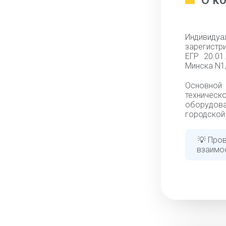
О к
Индивид
зарегистри
ЕГР 20.01
Минска N1,
Основной
техническ
оборудова
городской 
💡 Пров
взаимо