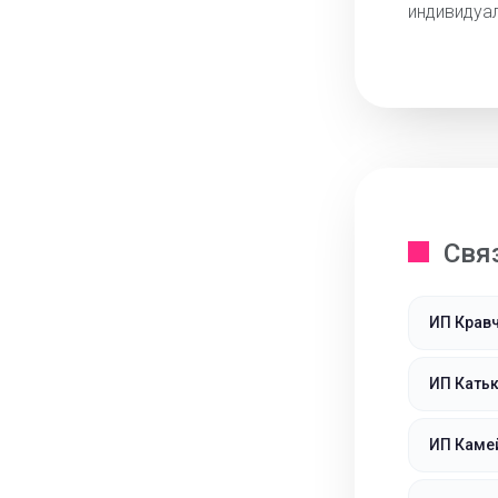
индивидуа
Свя
ИП Крав
ИП Кать
ИП Каме