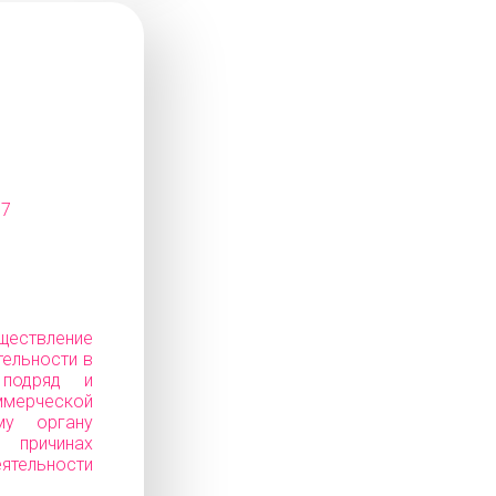
17
ествление
тельности в
 подряд и
ерческой
му органу
ичинах
еятельности