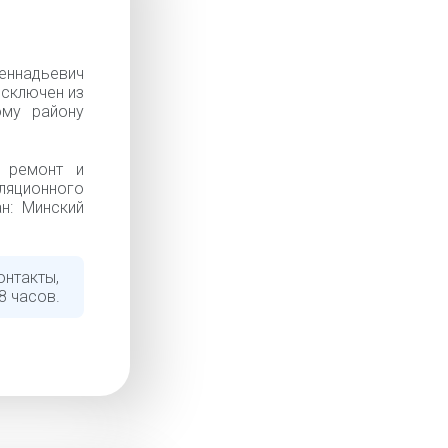
ннадьевич
Исключен из
ому району
, ремонт и
ляционного
н: Минский
онтакты,
8 часов.