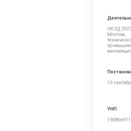
Деятельн
ОКЭД 292
Монтаж,
технич
промышле
вентиляци
Постановк
19 сентябр
УНП
190866911