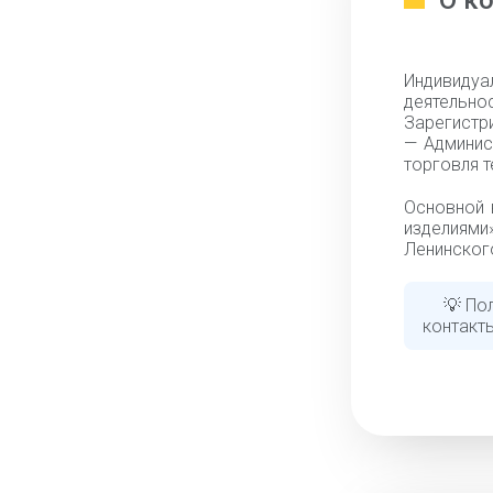
О к
Индивидуа
деятель
Зарегистр
— Админис
торговля т
Основной 
изделиями
Ленинского
💡 По
контакты