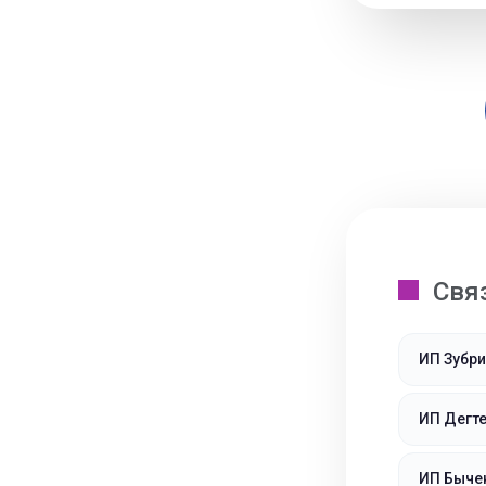
Свя
ИП Зубр
ИП Дегт
ИП Быче