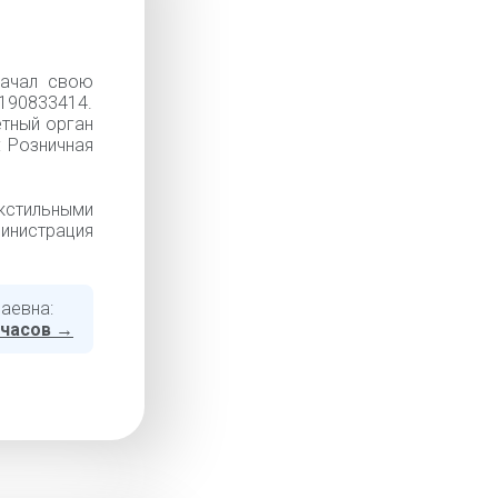
начал свою
90833414.
ётный орган
: Розничная
кстильными
инистрация
аевна:
 часов →