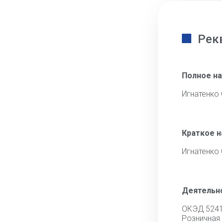
Рек
Полное н
Игнатенко
Краткое 
Игнатенко
Деятельн
ОКЭД 524
Рознична