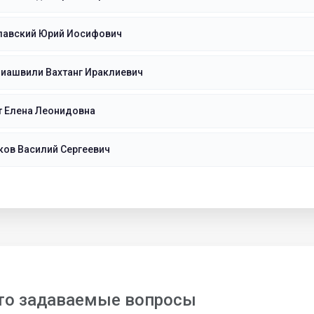
лавский Юрий Иосифович
иашвили Вахтанг Ираклиевич
т Елена Леонидовна
ков Василий Сергеевич
то задаваемые вопросы