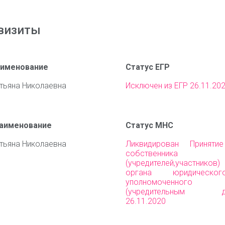
визиты
аименование
Статус ЕГР
тьяна Николаевна
Исключен из ЕГР 26.11.20
наименование
Статус МНС
тьяна Николаевна
Ликвидирован Приняти
собственника им
(учредителей,участни
органа юридическо
уполномоченного 
(учредительным до
26.11.2020