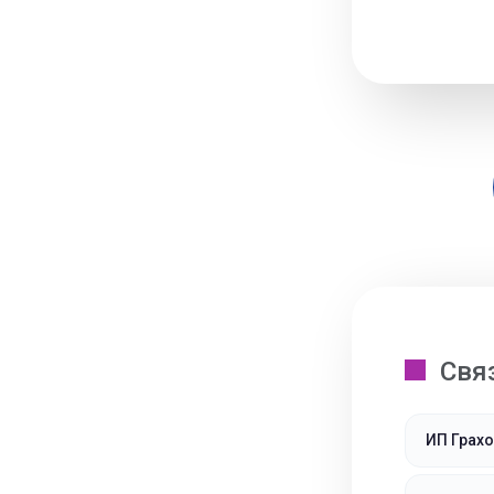
Свя
ИП Грах