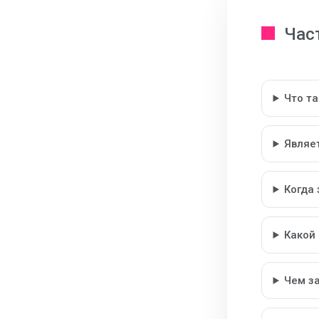
Час
Что т
Являе
Когда
Какой
Чем з