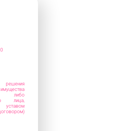
20
е решения
ущества
ков) либо
го лица,
уставом
говором)