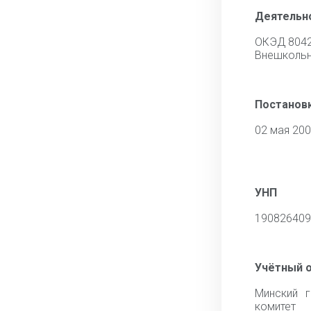
Деятельн
ОКЭД 804
Внешкольн
Постановк
02 мая 20
УНП
190826409
Учётный 
Минский г
комитет