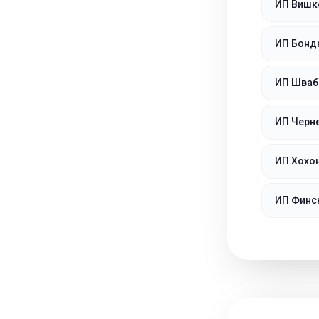
ИП Вишк
ИП Бонд
ИП Шваб
ИП Черн
ИП Хохо
ИП Финс