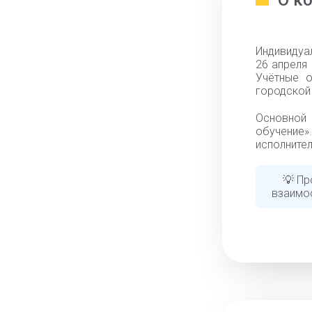
О к
Индивидуа
26 апреля 
Учётные о
городской 
Основной
обучение».
исполнител
💡 Пр
взаимо