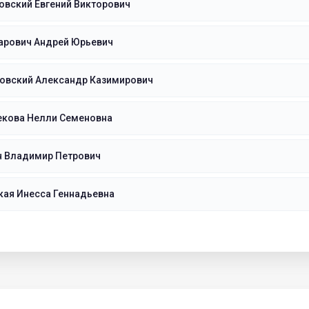
овский Евгений Викторович
арович Андрей Юрьевич
овский Александр Казимирович
екова Нелли Семеновна
н Владимир Петрович
кая Инесса Геннадьевна