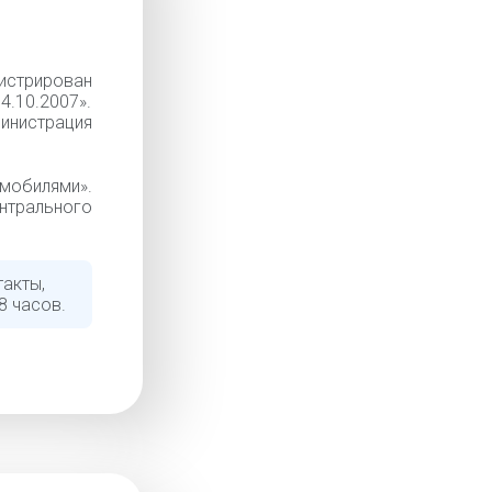
истрирован
4.10.2007».
министрация
мобилями».
ентрального
такты,
8 часов.