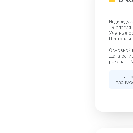
О к
Индивидуа
19 апреля 
Учётные о
Центрально
Основной 
Дата реги
района г. 
💡 П
взаимо