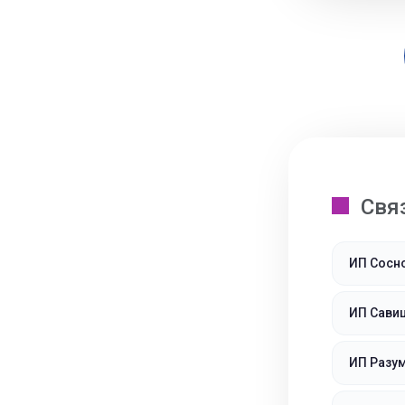
Свя
ИП Сосн
ИП Сави
ИП Разу