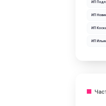
ИП Подл
ИП Нови
ИП Коск
ИП Ильин
Час