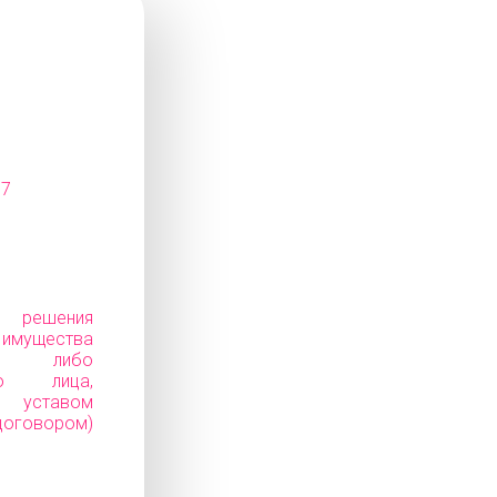
07
е решения
ущества
ков) либо
го лица,
уставом
говором)