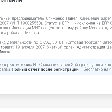
омпании
льный предприниматель Спиженко Павел Хайнцевич зарег
2007 (УНП 190825550). Статус в ЕГР — «Исключен из ЕГР 0
рганы: Инспекция МНС по Центральному району Минска, Ад
го района г. Минска.
вид деятельности по ОКЭД 50101: «Оптовая торговля авто
страции: 19 апреля 2007. Учётный орган: Администрация Ц
Минска.
роверьте историю ИП Спиженко Павел Хайнцевич: долги, кон
связи.
Полный отчёт после регистрации
— бесплатно на 4