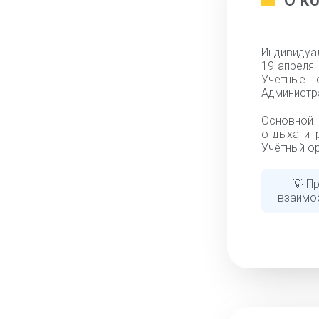
О к
Индивидуа
19 апреля 
Учётные 
Администр
Основной 
отдыха и 
Учётный ор
💡 П
взаимо