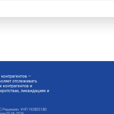
 контрагентов —
зволяет отслеживать
 контрагентов и
нкротствах, ликвидациях и
С Решения». УНП 192855180.
ом 05.06.2026