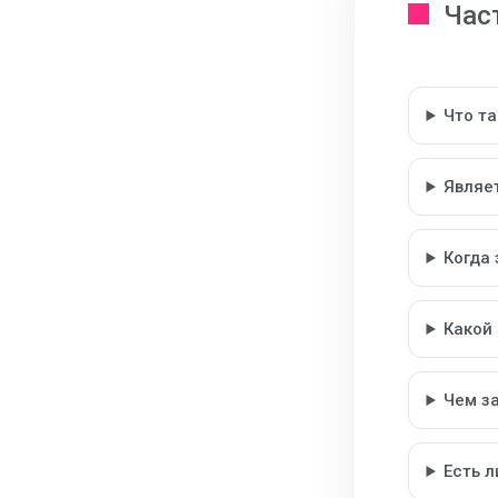
Час
Что т
Являе
Когда
Какой
Чем з
Есть 