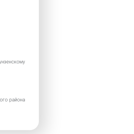
нзенскому
ого района