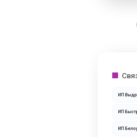
Свя
ИП Выдр
ИП Быст
ИП Бело