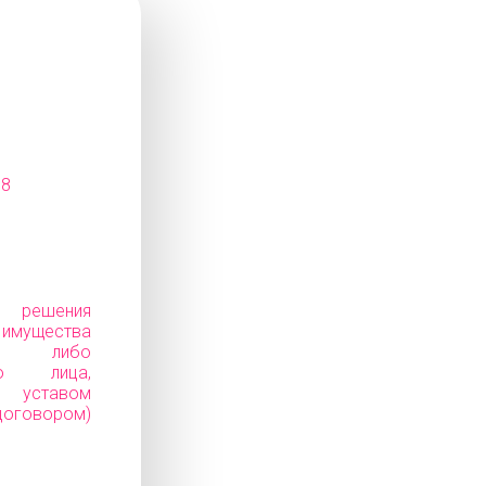
08
е решения
ущества
ков) либо
го лица,
уставом
говором)