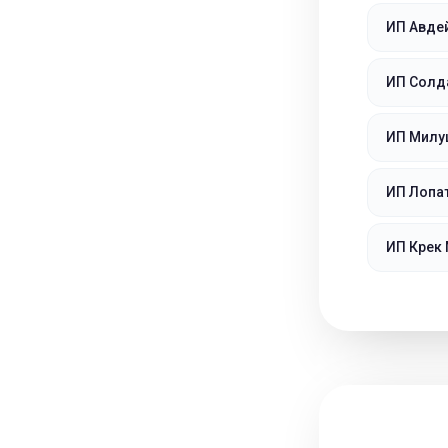
ИП Авде
ИП Солд
ИП Милу
ИП Лопа
ИП Крек