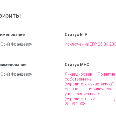
визиты
аименование
Статус ЕГР
Юрий Францевич
Исключен из ЕГР 25.09.20
наименование
Статус МНС
Юрий Францевич
Ликвидирован Приняти
собственника им
(учредителей,участни
органа юридическо
уполномоченного 
(учредительным до
25.09.2008