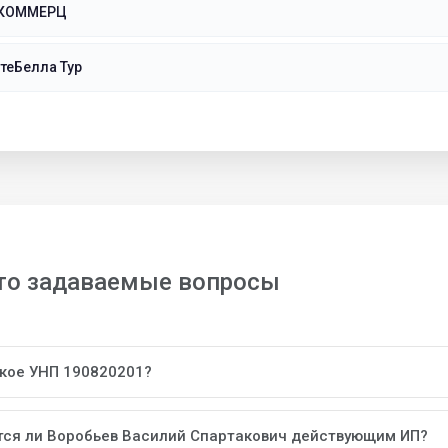
-КОММЕРЦ
теБелла Тур
то задаваемые вопросы
акое УНП 190820201?
тся ли Воробьев Василий Спартакович действующим ИП?