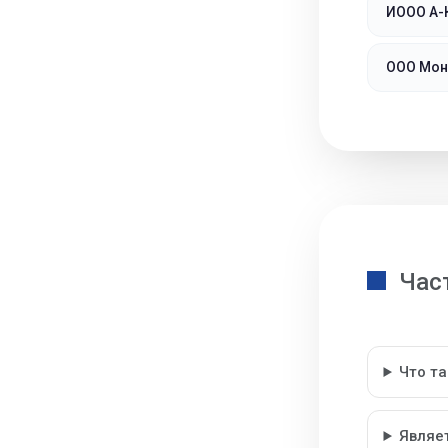
ИООО А
ООО Мон
Час
Что т
Являе