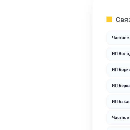
Свя
Частное
ИП Воло
ИП Бори
ИП Берн
ИП Бака
Частное