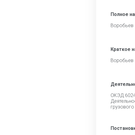
Полное н
Воробьев 
Краткое 
Воробьев 
Деятельн
ОКЭД 602
Деятель
грузового
Постановк