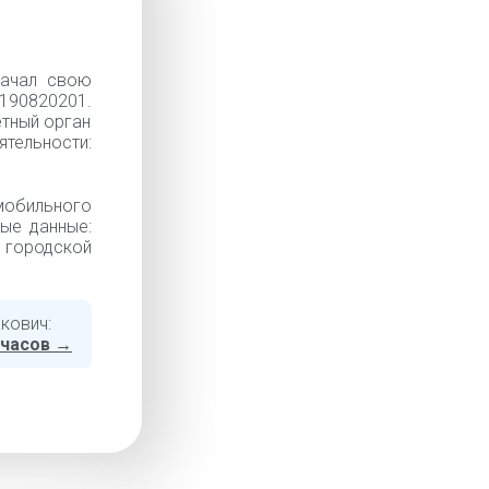
начал свою
90820201.
ётный орган
ельности:
мобильного
ные данные:
 городской
кович:
 часов →