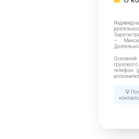
О к
Индивидуа
деятельн
Зарегистр
— Мински
Деятельно
Основной 
грузового
телефон (
исполнител
💡 По
контакты