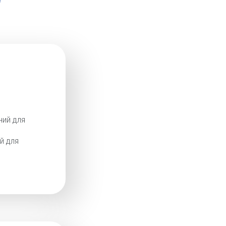
ний для
й для