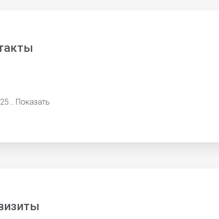
такты
325…
Показать
визиты