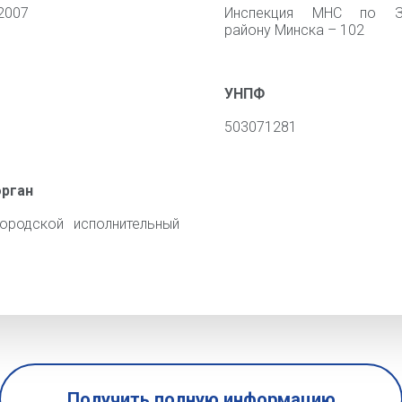
2007
Инспекция МНС по З
району Минска – 102
УНПФ
503071281
орган
ородской исполнительный
Получить полную информацию