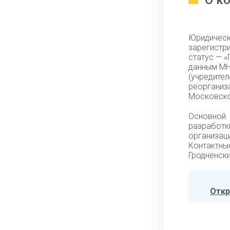
О к
Юридиче
зарегистр
статус — «
данным МН
(учредит
реорганиз
Московско
Основной
разработк
организаци
Контактны
Гродненски
Откр