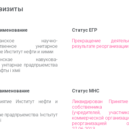
визиты
аименование
Статус ЕГР
ликанское научно-
Прекращение деятел
дственное унитарное
результате реорганизации
е Институт нефти и химии
iканскае навукова-
 унiтарнае прадпрыемства
фты i хiмii
наименование
Статус МНС
риятие Институт нефти и
Ликвидирован Приняти
собственника им
(учредителей, участни
е прадпрыемства Iнстытут
коммерческой организаци
i
реорганизацией орг
27.06.2013