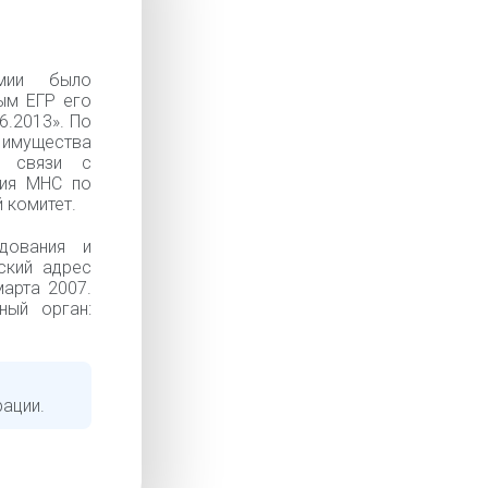
имии было
ым ЕГР его
6.2013». По
 имущества
в связи с
ция МНС по
 комитет.
дования и
ский адрес
марта 2007.
ный орган:
рации.