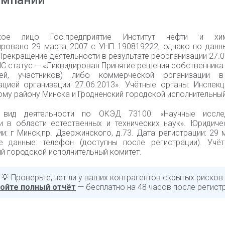
омпании
ское лицо Гос.предприятие Институт нефти и х
ировано 29 марта 2007 с УНП 190819222, однако по данн
Прекращение деятельности в результате реорганизации 27.0
С статус — «Ликвидирован Принятие решения собственника
елей, участников) либо коммерческой организации 
ацией организации 27.06.2013». Учётные органы: Инспек
му району Минска и Гродненский городской исполнительный
 вид деятельности по ОКЭД 73100: «Научные иссле
и в области естественных и технических наук». Юридиче
и: г Минск,пр. Дзержинского, д.73. Дата регистрации: 29 
е данные: телефон (доступны после регистрации). Учёт
й городской исполнительный комитет.
💡 Проверьте, нет ли у ваших контрагентов скрытых рисков.
ойте полный отчёт
— бесплатно на 48 часов после регист