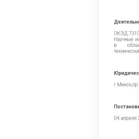
Деятельн
ОКЭД 731
Научные и
в обла
технически
Юридичес
г Минск,пр
Постановк
04 апреля 