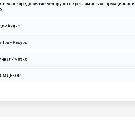
ственное предприятие Белорусское рекламно-информационное
о
демАудит
тПромРесурс
миналИмпэкс
РОМДЕКОР