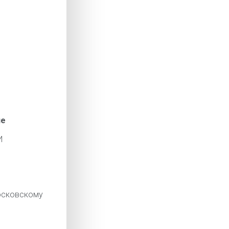
ие
И
сковскому