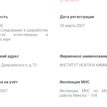
ость
Дата регистрации
00
29 марта 2007
сследования и разработки
сти естественных и
х наук
кий адрес
Фирменное наименован
. Дзержинского, д.73
ИНСТИТУТ НЕФТИ И ХИМИ
а на учёт
Инспекция МНС
2007
Инспекция МНС по Мо
району Минска – 104