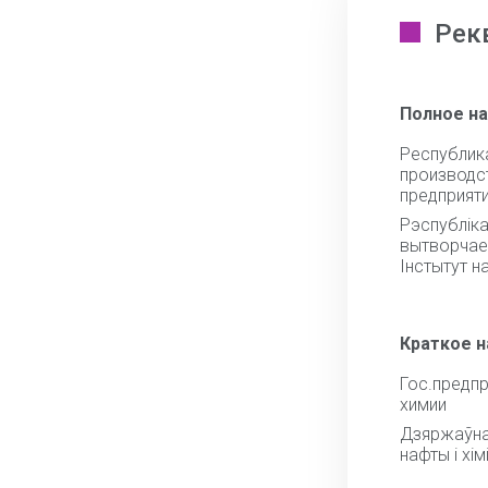
Рек
Полное н
Респуб
произво
предприяти
Рэспубл
вытворчае
Iнстытут на
Краткое 
Гос.предп
химии
Дзяржаўна
нафты i хiмi