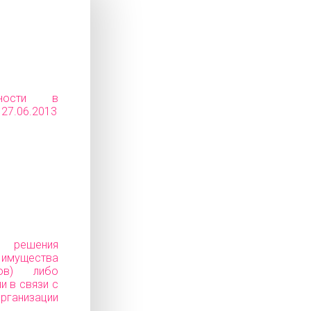
ьности в
 27.06.2013
е решения
ущества
ков) либо
и в связи с
анизации