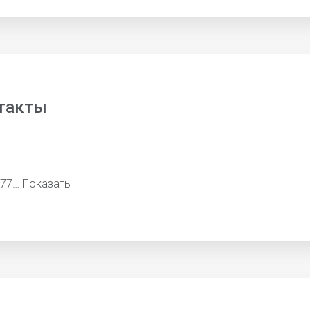
такты
277…
Показать