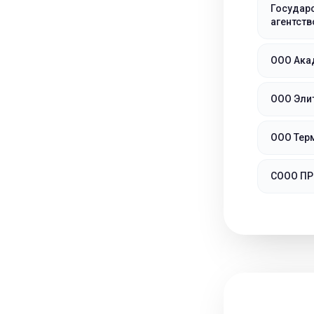
Государ
агентств
ООО Ака
ООО Эли
ООО Тер
СООО П