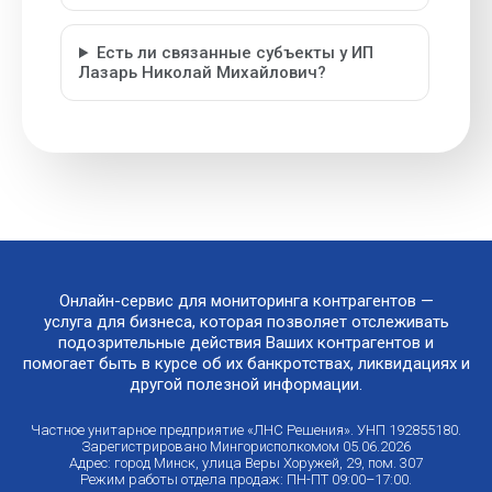
Есть ли связанные субъекты у ИП
Лазарь Николай Михайлович?
Онлайн-сервис для мониторинга контрагентов —
услуга для бизнеса, которая позволяет отслеживать
подозрительные действия Ваших контрагентов и
помогает быть в курсе об их банкротствах, ликвидациях и
другой полезной информации.
Частное унитарное предприятие «ЛНС Решения». УНП 192855180.
Зарегистрировано Мингорисполкомом 05.06.2026
Адрес: город Минск, улица Веры Хоружей, 29, пом. 307
Режим работы отдела продаж: ПН-ПТ 09:00–17:00.