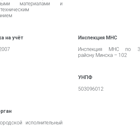
льными материалами и
-техническим
анием
а на учёт
Инспекция МНС
2007
Инспекция МНС по З
району Минска – 102
УНПФ
503096012
орган
ородской исполнительный