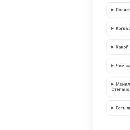
Являе
Когда
Какой
Чем з
Менял
Степано
Есть 