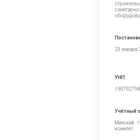
строите
санитарно
оборудов
Постановк
23 января 
УНП
190792758
Учётный 
Минский г
комитет