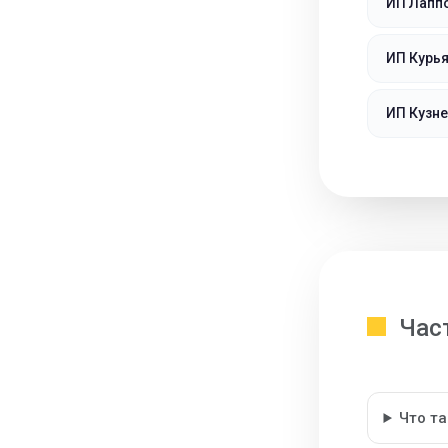
ИП Лапп
ИП Курья
ИП Кузн
Час
Что т