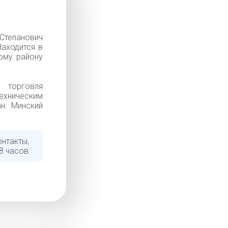
тепанович
Находится в
ому району
торговля
хническим
н: Минский
онтакты,
8 часов.