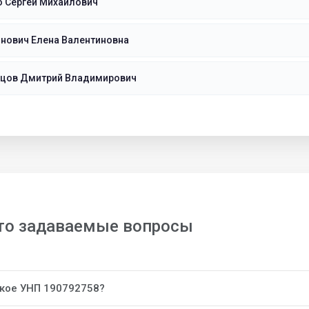
о Сергей Михайлович
нович Елена Валентиновна
ецов Дмитрий Владимирович
то задаваемые вопросы
акое УНП 190792758?