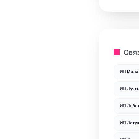
Свя
ИП Мала
ИП Луче
ИП Лебе
ИП Лату