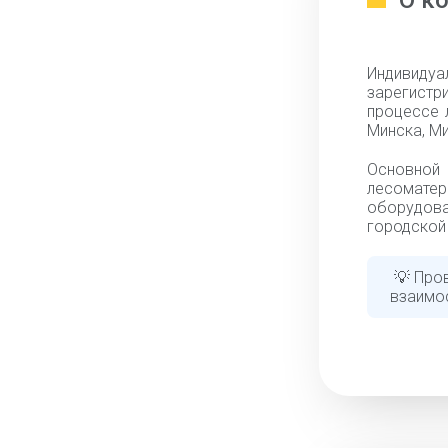
О к
Индивид
зарегистр
процессе 
Минска, Ми
Основно
лесомате
оборудова
городской 
💡 Про
взаимо