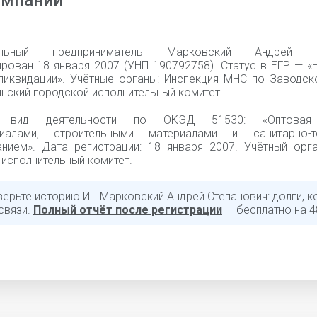
омпании
уальный предприниматель Марковский Андрей С
ирован 18 января 2007 (УНП 190792758). Статус в ЕГР — «
ликвидации». Учётные органы: Инспекция МНС по Заводск
нский городской исполнительный комитет.
й вид деятельности по ОКЭД 51530: «Оптовая 
риалами, строительными материалами и санитарно-те
нием». Дата регистрации: 18 января 2007. Учётный орга
исполнительный комитет.
верьте историю ИП Марковский Андрей Степанович: долги, к
связи.
Полный отчёт после регистрации
— бесплатно на 4