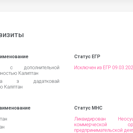
визиты
аименование
Статус ЕГР
о с дополнительной
Исключен из ЕГР 09.03.20
нностью Калиптан
ства з дадатковай
ю Калiптан
наименование
Статус МНС
тан
Ликвидирован Неосущ
коммерческой орга
ан
предпринимательской дея