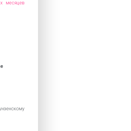
ех месяцев
ие
нзенскому