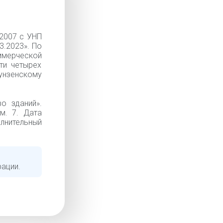
2007 с УНП
3.2023». По
мерческой
ти четырех
унзенскому
о зданий».
м. 7. Дата
олнительный
рации.