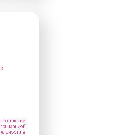
23
ествление
низацией
тельности в