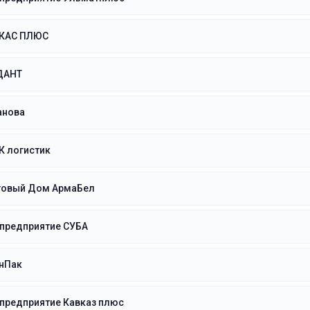
КАС ПЛЮС
ДАНТ
анова
К логистик
говый Дом АрмаБел
 предприятие СУБА
нПак
предприятие Кавказ плюс