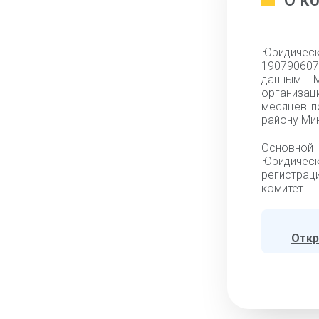
О к
Юридическ
190790607,
данным М
организац
месяцев п
району Мин
Основной 
Юридическ
регистраци
комитет.
Откр