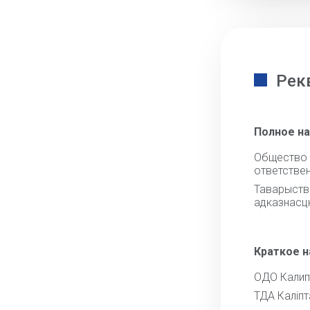
Рек
Полное н
Обществ
ответстве
Тавары
адказнасц
Краткое 
ОДО Калип
ТДА Калiпт