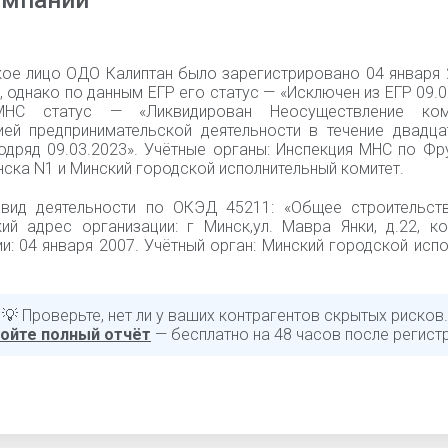
омпании
ое лицо ОДО Калиптан было зарегистрировано 04 января 
 однако по данным ЕГР его статус — «Исключен из ЕГР 09.0
НС статус — «Ликвидирован Неосуществление ком
ией предпринимательской деятельности в течение двадца
одряд 09.03.2023». Учётные органы: Инспекция МНС по Фр
ска N1 и Минский городской исполнительный комитет.
вид деятельности по ОКЭД 45211: «Общее строительств
ий адрес организации: г Минск,ул. Мавра Янки, д.22, ко
и: 04 января 2007. Учётный орган: Минский городской исп
💡 Проверьте, нет ли у ваших контрагентов скрытых рисков.
ойте полный отчёт
— бесплатно на 48 часов после регист