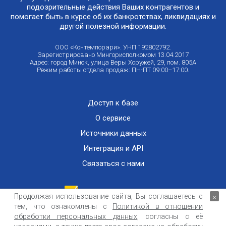
подозрительные действия Ваших контрагентов и
помогает быть в курсе об их банкротствах, ликвидациях и
другой полезной информации.
ООО «Контемпорари». УНП 192802792.
Зарегистрировано Мингорисполкомом 13.04.2017
Адрес: город Минск, улица Веры Хоружей, 29, пом. 805А
Режим работы отдела продаж: ПН-ПТ 09:00–17:00.
Доступ к базе
О сервисе
Источники данных
Интеграция и API
Связаться с нами
Продолжая использование сайта, Вы соглашаетесь с
×
тем, что ознакомлены с
Политикой в отношении
Публичный договор оказания информационных услуг
ООО «Контемпорари» не несет ответственности за достоверность информации,
обработки персональных данных
, согласны с её
получаемой из открытых источников и от третьих лиц.