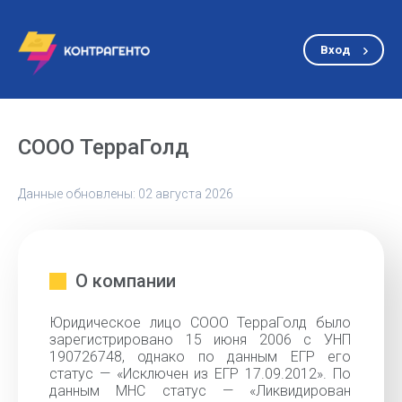
Вход
СООО ТерраГолд
Данные обновлены: 02 августа 2026
О компании
Юридическое лицо СООО ТерраГолд было
зарегистрировано 15 июня 2006 с УНП
190726748, однако по данным ЕГР его
статус — «Исключен из ЕГР 17.09.2012». По
данным МНС статус — «Ликвидирован