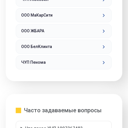
ООО МаКарСити
ООО ЖБАРА
ООО БелКлинта
ЧУП Пенома
Часто задаваемые вопросы