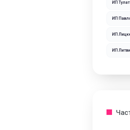
ИП Тулат
ИП Павл
ИП Лицк
ИП Литв
Час