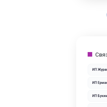
Свя
ИП Жура
ИП Ерма
ИП Букин