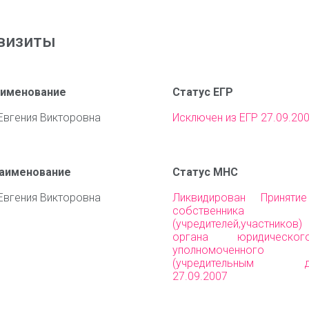
визиты
аименование
Статус ЕГР
Евгения Викторовна
Исключен из ЕГР 27.09.20
наименование
Статус МНС
Евгения Викторовна
Ликвидирован Приняти
собственника им
(учредителей,участни
органа юридическо
уполномоченного 
(учредительным до
27.09.2007