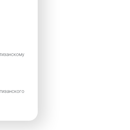
изанскому
изанского