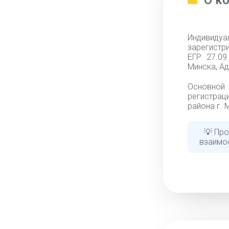
О к
Индивид
зарегистр
ЕГР 27.09
Минска, Ад
Основной 
регистрац
района г. 
💡 Про
взаимо