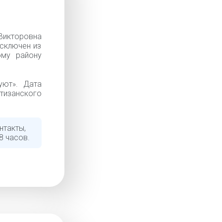
кторовна
Исключен из
ому району
уют». Дата
тизанского
нтакты,
8 часов.