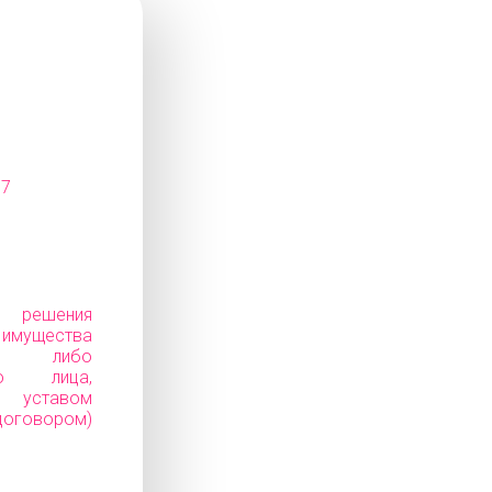
07
е решения
ущества
ков) либо
го лица,
уставом
говором)