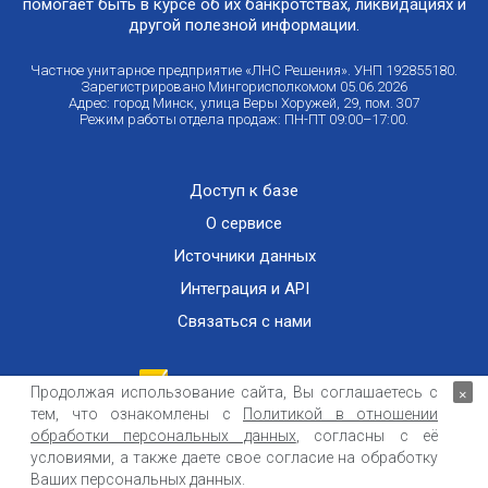
помогает быть в курсе об их банкротствах, ликвидациях и
другой полезной информации.
Частное унитарное предприятие «ЛНС Решения». УНП 192855180.
Зарегистрировано Мингорисполкомом 05.06.2026
Адрес: город Минск, улица Веры Хоружей, 29, пом. 307
Режим работы отдела продаж: ПН-ПТ 09:00–17:00.
Доступ к базе
О сервисе
Источники данных
Интеграция и API
Связаться с нами
Продолжая использование сайта, Вы соглашаетесь с
×
тем, что ознакомлены с
Политикой в отношении
Публичный договор оказания информационных услуг
ООО «Контемпорари» не несет ответственности за достоверность информации,
обработки персональных данных
, согласны с её
получаемой из открытых источников и от третьих лиц.
условиями, а также даете свое согласие на обработку
Ваших персональных данных.