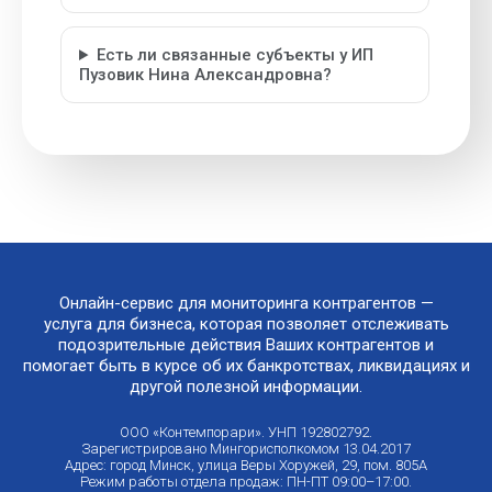
Есть ли связанные субъекты у ИП
Пузовик Нина Александровна?
Онлайн-сервис для мониторинга контрагентов —
услуга для бизнеса, которая позволяет отслеживать
подозрительные действия Ваших контрагентов и
помогает быть в курсе об их банкротствах, ликвидациях и
другой полезной информации.
ООО «Контемпорари». УНП 192802792.
Зарегистрировано Мингорисполкомом 13.04.2017
Адрес: город Минск, улица Веры Хоружей, 29, пом. 805А
Режим работы отдела продаж: ПН-ПТ 09:00–17:00.