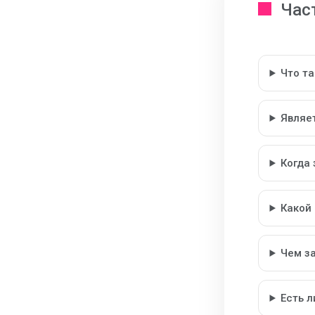
Час
Что т
Являе
Когда
Какой
Чем з
Есть 