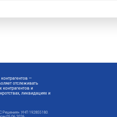
 контрагентов —
зволяет отслеживать
 контрагентов и
нкротствах, ликвидациях и
С Решения». УНП 192855180.
ом 05.06.2026