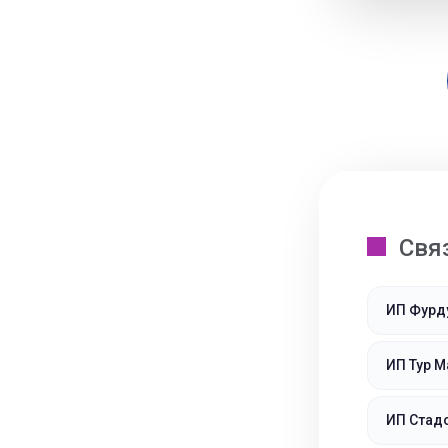
Свя
ИП Фурд
ИП Тур 
ИП Стад