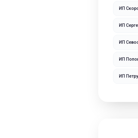
ИП Скор
ИП Серг
ИП Севос
ИП Попо
ИП Петр