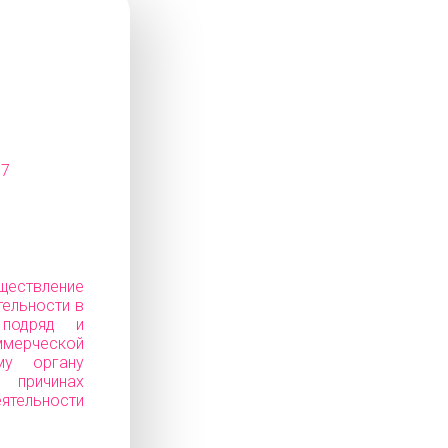
07
ествление
тельности в
 подряд и
ерческой
му органу
ичинах
еятельности