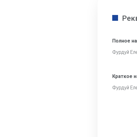
Рек
Полное н
Фурдуй Ел
Краткое 
Фурдуй Ел