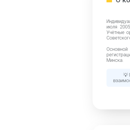
О к
Индивидуа
июля 2005
Учётные о
Советского
Основной 
регистраци
Минска.
💡
взаимо