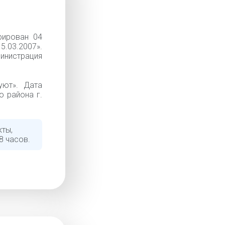
рирован 04
.03.2007».
инистрация
уют». Дата
о района г.
кты,
8 часов.