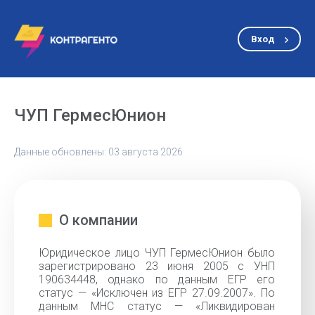
Вход
ЧУП ГермесЮнион
Данные обновлены: 03 августа 2026
О компании
Юридическое лицо ЧУП ГермесЮнион было
зарегистрировано 23 июня 2005 с УНП
190634448, однако по данным ЕГР его
статус — «Исключен из ЕГР 27.09.2007». По
данным МНС статус — «Ликвидирован