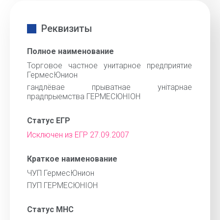
Реквизиты
Полное наименование
Торговое частное унитарное предприятие
ГермесЮнион
гандлёвае прыватнае унiтарнае
прадпрыемства ГЕРМЕСЮНIОН
Статус ЕГР
Исключен из ЕГР 27.09.2007
Краткое наименование
ЧУП ГермесЮнион
ПУП ГЕРМЕСЮНIОН
Статус МНС