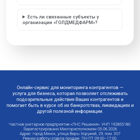
Есть ли связанные субъекты у
организации «ГОЛДМЕДФАРМ»?
Онлайн-сервис для мониторинга контрагентов —
услуга для бизнеса, которая позволяет отслеживать
подозрительные действия Ваших контрагентов и
помогает быть в курсе об их банкротствах, ликвидациях и
другой полезной информации.
Частное унитарное предприятие «ЛНС Решения». УНП 192855180.
Зарегистрировано Мингорисполкомом 05.06.2026
Адрес: город Минск, улица Веры Хоружей, 29, пом. 307
Режим работы отдела продаж: ПН-ПТ 09:00–17:00.