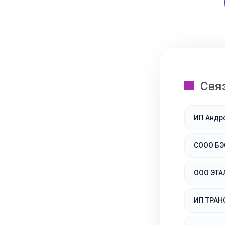
Свя
ИП Андр
СООО Б
ООО ЭТА
ИП ТРАН