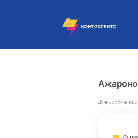
Ажароно
Данные обновлены: