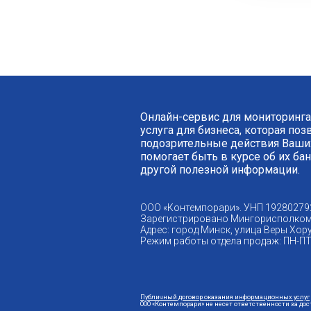
Онлайн-сервис для мониторинга
услуга для бизнеса, которая по
подозрительные действия Ваших
помогает быть в курсе об их ба
другой полезной информации.
ООО «Контемпорари». УНП 19280279
Зарегистрировано Мингорисполком
Адрес: город Минск, улица Веры Хору
Режим работы отдела продаж: ПН-ПТ 
Публичный договор оказания информационных услуг
ООО «Контемпорари» не несет ответственности за до