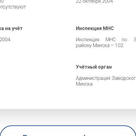
00
22 октября 2004
отсутствуют
а на учёт
Инспекция МНС
 2004
Инспекция МНС по З
району Минска – 102
Учётный орган
Администрация Заводског
Минска