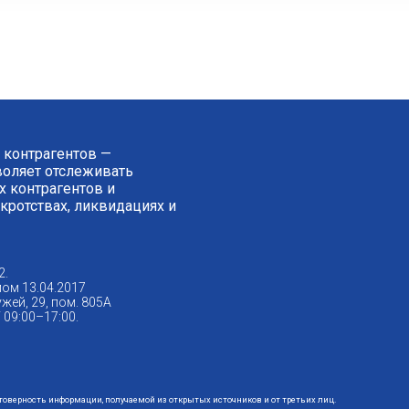
 контрагентов —
зволяет отслеживать
 контрагентов и
нкротствах, ликвидациях и
2.
ом 13.04.2017
жей, 29, пом. 805А
09:00–17:00.
стоверность информации, получаемой из открытых источников и от третьих лиц.