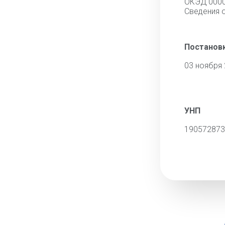
ОКЭД 000
Cведения 
Постановк
03 ноября
УНП
190572873