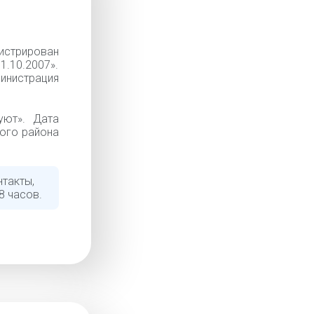
истрирован
1.10.2007».
инистрация
уют». Дата
кого района
нтакты,
8 часов.