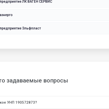
 предприятие ЛК ВАГЕН СЕРВИС
аэнерго
 предприятие Эльфпласт
то задаваемые вопросы
акое УНП 190572873?