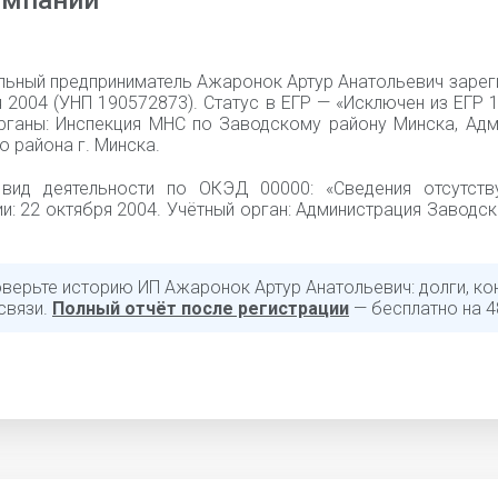
омпании
льный предприниматель Ажаронок Артур Анатольевич зарег
 2004 (УНП 190572873). Статус в ЕГР — «Исключен из ЕГР 1
рганы: Инспекция МНС по Заводскому району Минска, Адм
 района г. Минска.
вид деятельности по ОКЭД 00000: «Cведения отсутств
и: 22 октября 2004. Учётный орган: Администрация Заводс
оверьте историю ИП Ажаронок Артур Анатольевич: долги, ко
связи.
Полный отчёт после регистрации
— бесплатно на 4