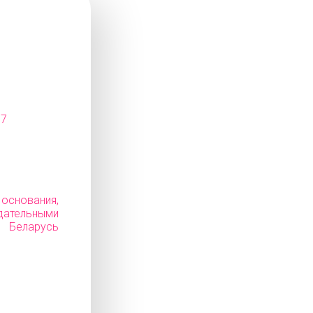
07
снования,
дательными
Беларусь