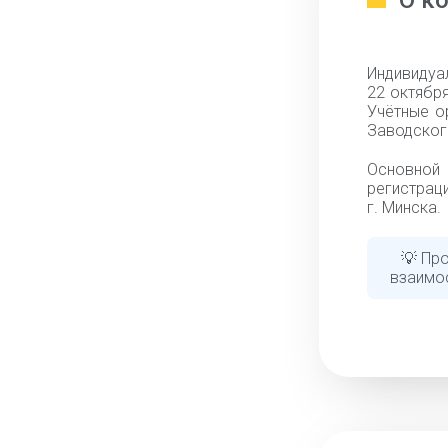
О к
Индивидуа
22 октября
Учётные о
Заводского
Основной 
регистраци
г. Минска.
💡 Пр
взаимо