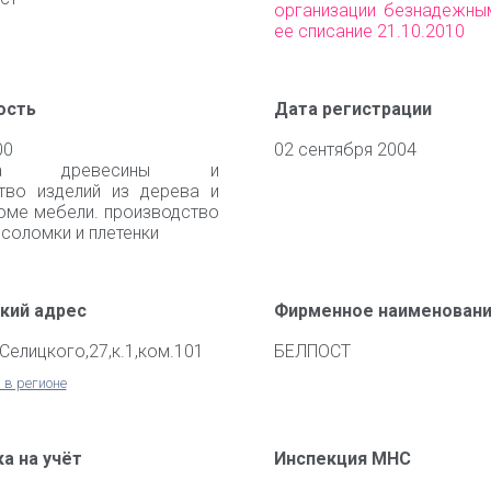
организации безнадежны
ее списание 21.10.2010
ость
Дата регистрации
00
02 сентября 2004
тка древесины и
тво изделий из дерева и
роме мебели. производство
 соломки и плетенки
кий адрес
Фирменное наименован
.Селицкого,27,к.1,ком.101
БЕЛПОСТ
 в регионе
а на учёт
Инспекция МНС