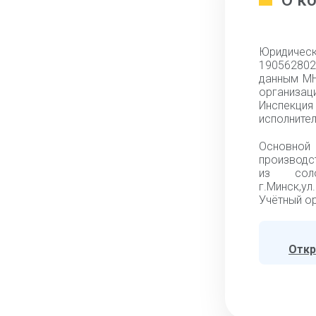
О к
Юридическ
190562802,
данным МН
организац
Инспекци
исполнител
Основной
производс
из соло
г.Минск,у
Учётный ор
Откр