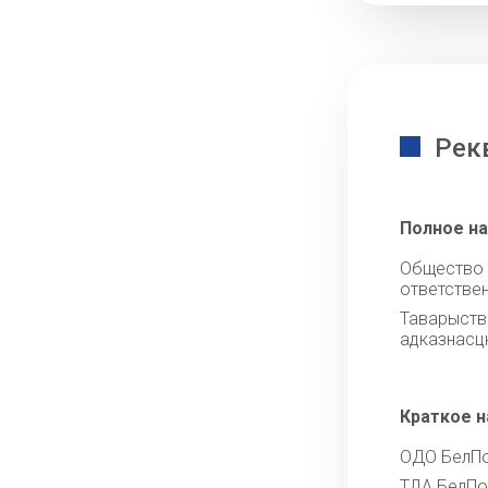
Рек
Полное н
Обществ
ответстве
Тавары
адказнасц
Краткое 
ОДО БелП
ТДА БелПо