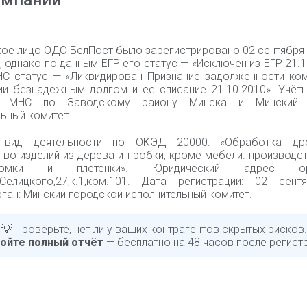
омпании
ое лицо ОДО БелПост было зарегистрировано 02 сентября 
 однако по данным ЕГР его статус — «Исключен из ЕГР 21.1
С статус — «Ликвидирован Признание задолженности ко
ии безнадежным долгом и ее списание 21.10.2010». Учётн
я МНС по Заводскому району Минска и Минский 
ьный комитет.
 вид деятельности по ОКЭД 20000: «Обработка др
тво изделий из дерева и пробки, кроме мебели. производс
мки и плетенки». Юридический адрес орга
л.Селицкого,27,к.1,ком.101. Дата регистрации: 02 сент
ган: Минский городской исполнительный комитет.
💡 Проверьте, нет ли у ваших контрагентов скрытых рисков.
ойте полный отчёт
— бесплатно на 48 часов после регист