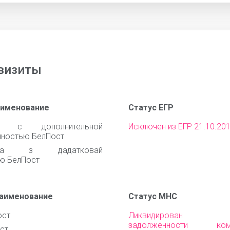
визиты
аименование
Статус ЕГР
о с дополнительной
Исключен из ЕГР 21.10.20
нностью БелПост
ства з дадатковай
ю БелПост
наименование
Статус МНС
ост
Ликвидирован Пр
задолженности комм
ст