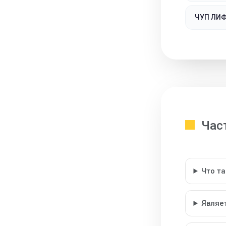
ЧУП ЛИ
Час
Что т
Являе