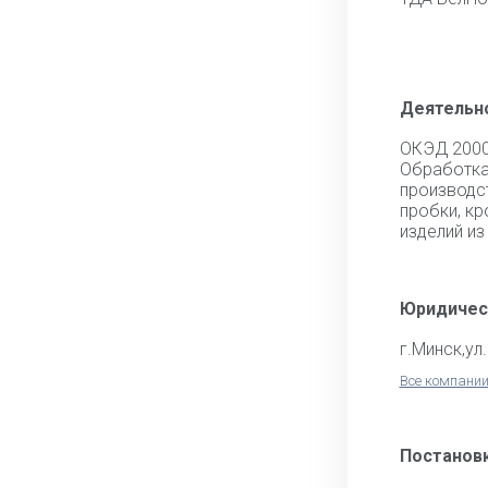
Деятельн
ОКЭД 200
Обрабо
производс
пробки, к
изделий из
Юридичес
г.Минск,ул
Все компании
Постановк