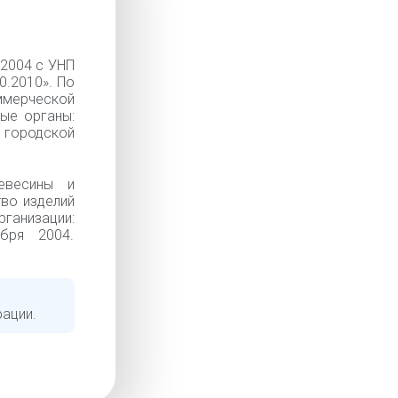
2004 с УНП
0.2010». По
ммерческой
ые органы:
городской
евесины и
тво изделий
низации:
ября 2004.
рации.