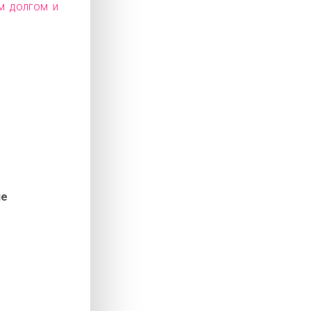
м долгом и
ие