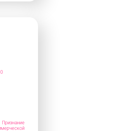
10
изнание
ерческой