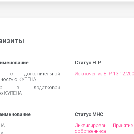
визиты
аименование
Статус ЕГР
о с дополнительной
Исключен из ЕГР 13.12.20
нностью КУПЕНА
ства з дадатковай
цю КУПЕНА
наименование
Статус МНС
НА
Ликвидирован Приняти
собственника им
НА