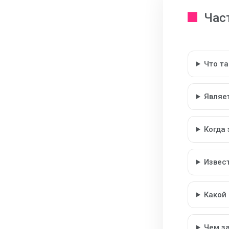
Час
Что т
Являе
Когда
Извес
Какой
Чем з