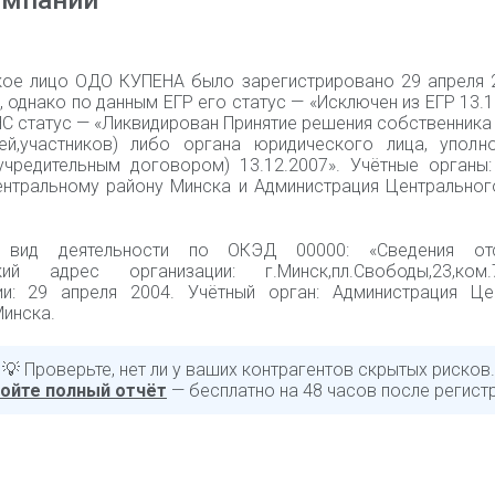
омпании
ое лицо ОДО КУПЕНА было зарегистрировано 29 апреля 
 однако по данным ЕГР его статус — «Исключен из ЕГР 13.1
С статус — «Ликвидирован Принятие решения собственника
лей,участников) либо органа юридического лица, уполн
учредительным договором) 13.12.2007». Учётные органы:
нтральному району Минска и Администрация Центрального
 вид деятельности по ОКЭД 00000: «Cведения отсу
кий адрес организации: г.Минск,пл.Свободы,23,ком
ии: 29 апреля 2004. Учётный орган: Администрация Це
Минска.
💡 Проверьте, нет ли у ваших контрагентов скрытых рисков.
ойте полный отчёт
— бесплатно на 48 часов после регист