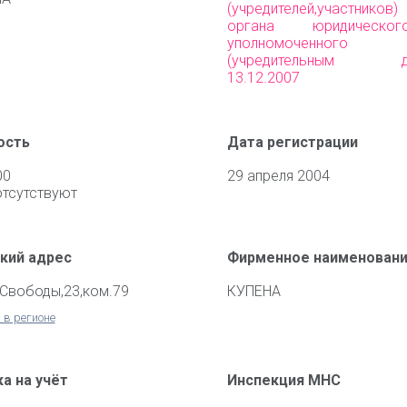
(учредителей,участни
органа юридическо
уполномоченного 
(учредительным до
13.12.2007
ость
Дата регистрации
00
29 апреля 2004
отсутствуют
кий адрес
Фирменное наименован
.Свободы,23,ком.79
КУПЕНА
 в регионе
а на учёт
Инспекция МНС