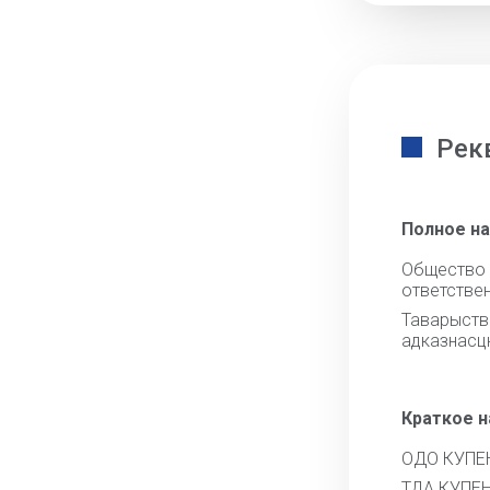
Рек
Полное н
Обществ
ответстве
Тавары
адказнас
Краткое 
ОДО КУПЕ
ТДА КУПЕ