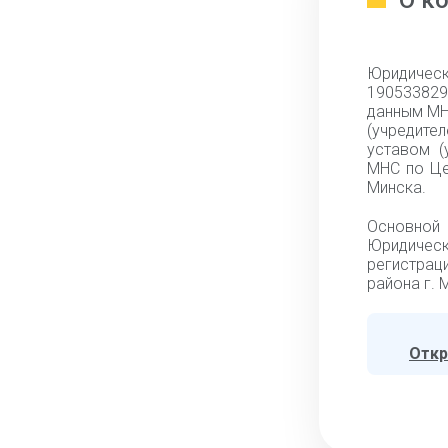
О к
Юридическ
190533829,
данным МН
(учредите
уставом (
МНС по Це
Минска.
Основной
Юридичес
регистрац
района г. 
Откр