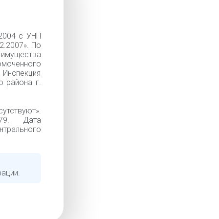
2004 с УНП
2.2007». По
 имущества
омоченного
 Инспекция
 района г.
тствуют».
.79. Дата
нтрального
рации.