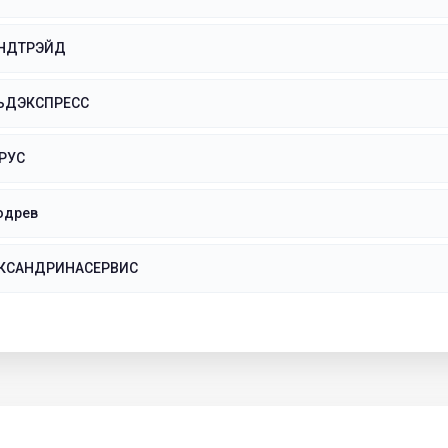
АНДТРЭЙД
ЬДЭКСПРЕСС
РУС
одрев
ЕКСАНДРИНАСЕРВИС