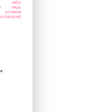
ков) либо
го лица,
уставом
говором)
ие