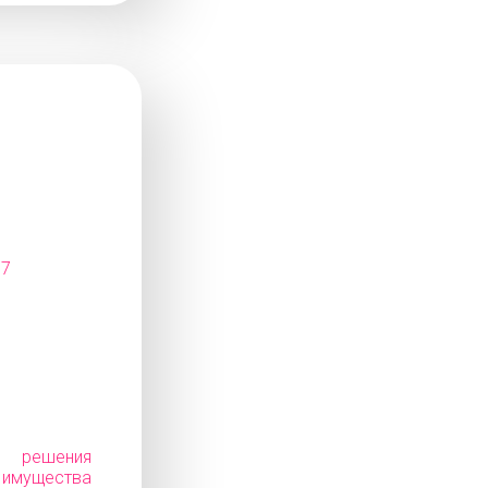
07
е решения
ущества