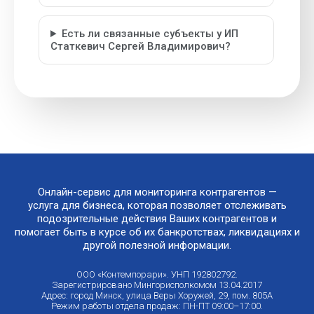
Есть ли связанные субъекты у ИП
Статкевич Сергей Владимирович?
Онлайн-сервис для мониторинга контрагентов —
услуга для бизнеса, которая позволяет отслеживать
подозрительные действия Ваших контрагентов и
помогает быть в курсе об их банкротствах, ликвидациях и
другой полезной информации.
ООО «Контемпорари». УНП 192802792.
Зарегистрировано Мингорисполкомом 13.04.2017
Адрес: город Минск, улица Веры Хоружей, 29, пом. 805А
Режим работы отдела продаж: ПН-ПТ 09:00–17:00.