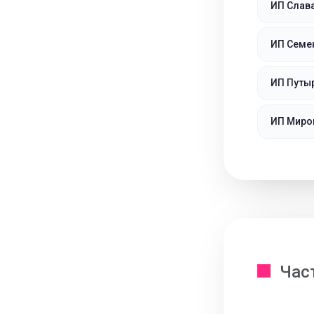
ИП Слав
ИП Семен
ИП Путы
ИП Миро
Час