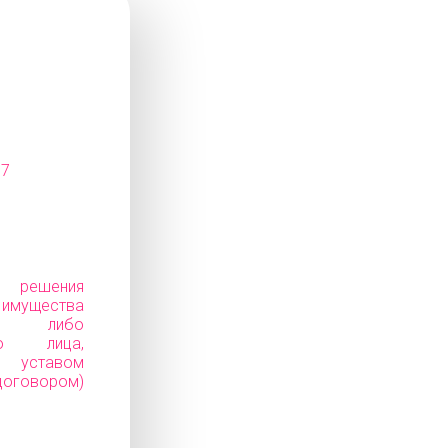
07
е решения
ущества
ков) либо
го лица,
уставом
говором)