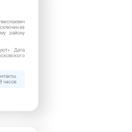
колаевич
Исключен из
ому району
уют». Дата
осковского
нтакты,
8 часов.