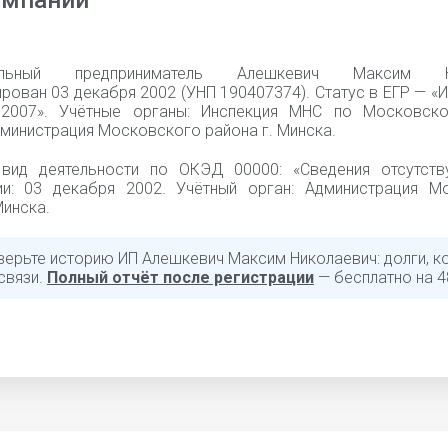
омпании
уальный предприниматель Алешкевич Максим Ни
рован 03 декабря 2002 (УНП 190407374). Статус в ЕГР — «
.2007». Учётные органы: Инспекция МНС по Московск
дминистрация Московского района г. Минска.
вид деятельности по ОКЭД 00000: «Cведения отсутств
ии: 03 декабря 2002. Учётный орган: Администрация М
Минска.
верьте историю ИП Алешкевич Максим Николаевич: долги, ко
связи.
Полный отчёт после регистрации
— бесплатно на 4