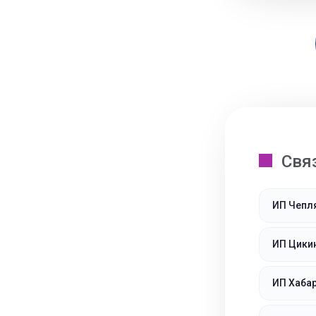
Свя
ИП Чепл
ИП Цики
ИП Хаба