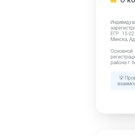
О к
Индивид
зарегистри
ЕГР 15.02
Минска, А
Основной 
регистрац
района г. 
💡 Про
взаимо