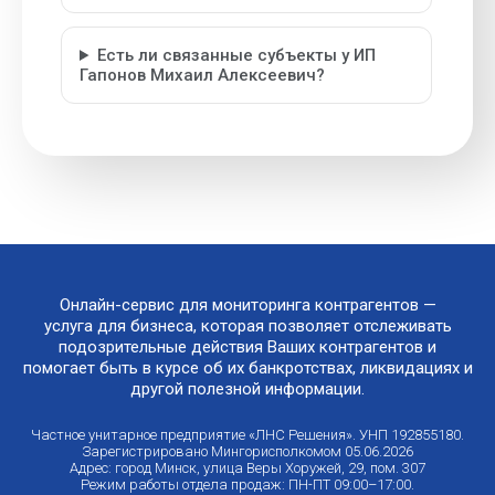
Есть ли связанные субъекты у ИП
Гапонов Михаил Алексеевич?
Онлайн-сервис для мониторинга контрагентов —
услуга для бизнеса, которая позволяет отслеживать
подозрительные действия Ваших контрагентов и
помогает быть в курсе об их банкротствах, ликвидациях и
другой полезной информации.
Частное унитарное предприятие «ЛНС Решения». УНП 192855180.
Зарегистрировано Мингорисполкомом 05.06.2026
Адрес: город Минск, улица Веры Хоружей, 29, пом. 307
Режим работы отдела продаж: ПН-ПТ 09:00–17:00.