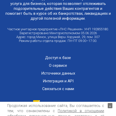
услуга для бизнеса, которая позволяет отслеживать
подозрительные действия Ваших контрагентов и
помогает быть в курсе об их банкротствах, ликвидациях и
другой полезной информации.
Частное унитарное предприятие «ЛНС Решения». УНП 192855180.
Зарегистрировано Мингорисполкомом 05.06.2026
Адрес: город Минск, улица Веры Хоружей, 29, пом. 307
Режим работы отдела продаж: ПН-ПТ 09:00–17:00.
Доступ к базе
О сервисе
Источники данных
Интеграция и API
Связаться с нами
Продолжая использование сайта, Вы соглашаетесь с
×
тем, что ознакомлены с
Политикой в отношении
Публичный договор оказания информационных услуг
ООО «Контемпорари» не несет ответственности за достоверность информации,
получаемой из открытых источников и от третьих лиц.