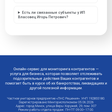
Есть ли связанные субъекты у ИП
Власовец Игорь Петрович?
Онлайн-сервис для мониторинга контрагентов —
услуга для бизнеса, которая позволяет отслеживать
подозрительные действия Ваших контрагентов и
помогает быть в курсе об их банкротствах, ликвидациях и
другой полезной информации.
Частное унитарное предприятие «ЛНС Решения». УНП 192855180.
Зарегистрировано Мингорисполкомом 05.06.2026
Адрес: город Минск, улица Веры Хоружей, 29, пом. 307
Режим работы отдела продаж: ПН-ПТ 09:00–17:00.