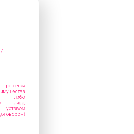
07
е решения
ущества
ков) либо
го лица,
уставом
говором)