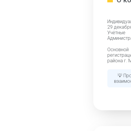
О к
Индивидуа
29 декабря
Учётные 
Администр
Основной 
регистрац
района г. 
💡 Пр
взаимо