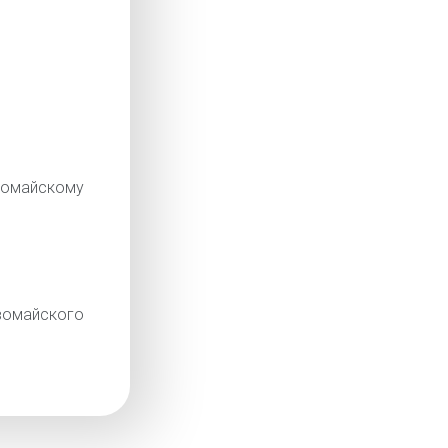
омайскому
омайского