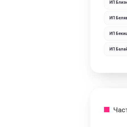
ИП Близ
ИП Беля
ИП Беки
ИП Бала
Час