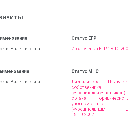
визиты
аименование
Статус ЕГР
рина Валентиновна
Исключен из ЕГР 18.10.20
наименование
Статус МНС
рина Валентиновна
Ликвидирован Приняти
собственника им
(учредителей,участни
органа юридическо
уполномоченного 
(учредительным до
18.10.2007