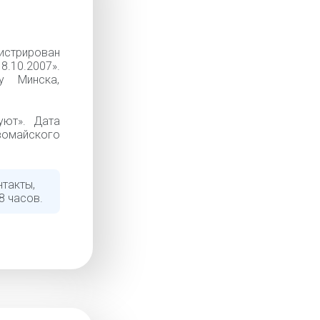
истрирован
8.10.2007».
у Минска,
уют». Дата
вомайского
нтакты,
8 часов.