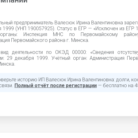
омпании
льный предприниматель Валесюк Ирина Валентиновна зарег
 1999 (УНП 190057925). Статус в ЕГР — «Исключен из ЕГР 1
органы: Инспекция МНС по Первомайскому район
ация Первомайского района г. Минска.
вид деятельности по ОКЭД 00000: «Cведения отсутств
ии: 29 декабря 1999. Учётный орган: Администрация Пер
Минска.
оверьте историю ИП Валесюк Ирина Валентиновна: долги, ко
связи.
Полный отчёт после регистрации
— бесплатно на 4