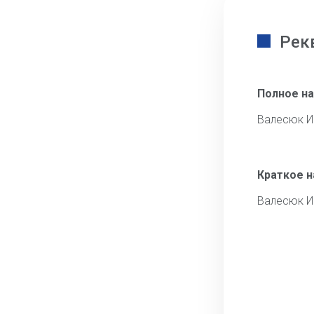
Рек
Полное н
Валесюк И
Краткое 
Валесюк И