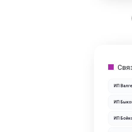
Свя
ИП Валге
ИП Быко
ИП Бойк