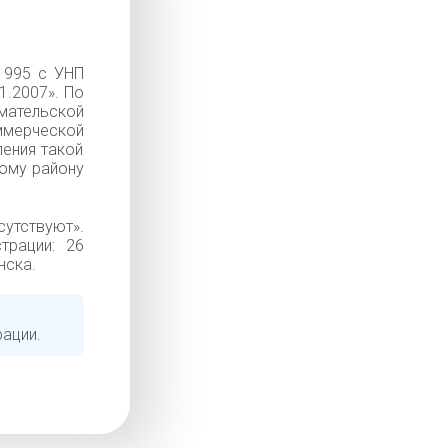
1995 с УНП
1.2007». По
мательской
ммерческой
ения такой
кому району
тствуют».
трации: 26
нска.
рации.