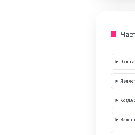
Час
Что т
Являе
Когда
Извес