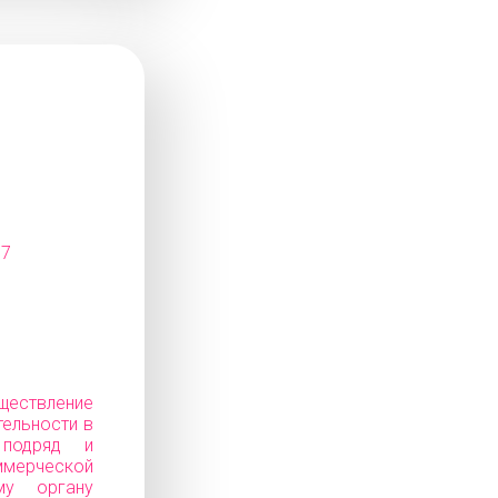
07
ествление
тельности в
 подряд и
ерческой
му органу