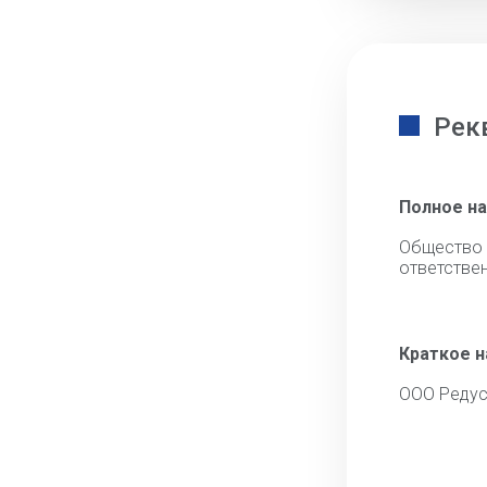
Рек
Полное н
Общест
ответстве
Краткое 
ООО Реду