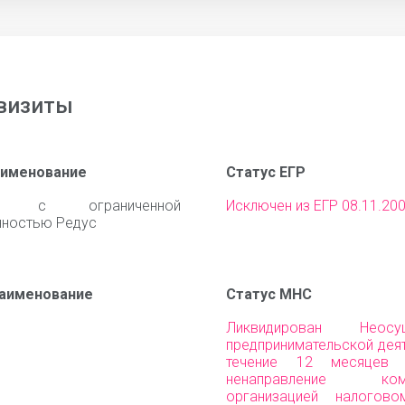
визиты
аименование
Статус ЕГР
во с ограниченной
Исключен из ЕГР 08.11.20
нностью Редус
наименование
Статус МНС
с
Ликвидирован Неосущ
предпринимательской дея
течение 12 месяцев
ненаправление комм
организацией налогово