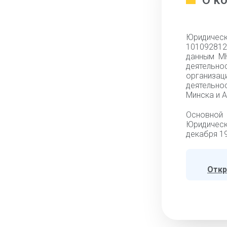
О к
Юридическ
101092812,
данным МН
деятельно
организац
деятельнос
Минска и А
Основной
Юридическ
декабря 19
Откр