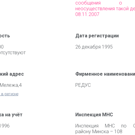
сообщения о пр
неосуществления такой д
08.11.2007
ость
Дата регистрации
00
26 декабря 1995
отсутствуют
кий адрес
Фирменное наименован
.Мележа,4
РЕДУС
 в регионе
а на учёт
Инспекция МНС
1996
Инспекция МНС по С
району Минска – 108