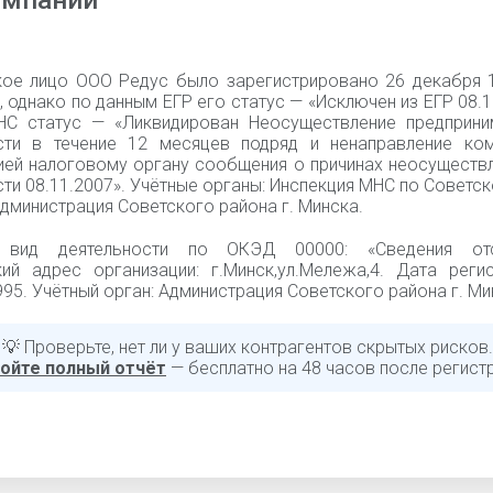
омпании
ое лицо ООО Редус было зарегистрировано 26 декабря 
 однако по данным ЕГР его статус — «Исключен из ЕГР 08.1
С статус — «Ликвидирован Неосуществление предприни
сти в течение 12 месяцев подряд и ненаправление ко
ией налоговому органу сообщения о причинах неосуществл
ти 08.11.2007». Учётные органы: Инспекция МНС по Советс
дминистрация Советского района г. Минска.
 вид деятельности по ОКЭД 00000: «Cведения отсу
ий адрес организации: г.Минск,ул.Мележа,4. Дата регис
95. Учётный орган: Администрация Советского района г. Ми
💡 Проверьте, нет ли у ваших контрагентов скрытых рисков.
ойте полный отчёт
— бесплатно на 48 часов после регист