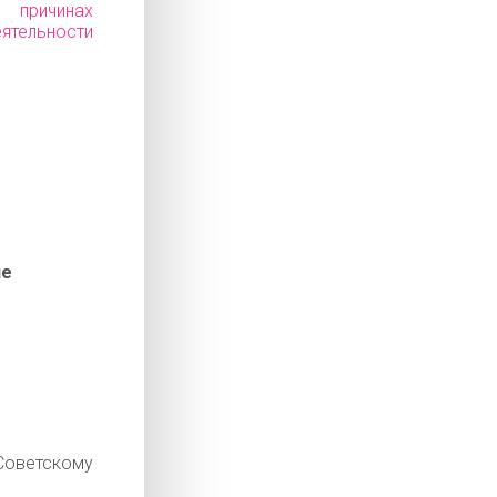
ичинах
еятельности
ие
оветскому