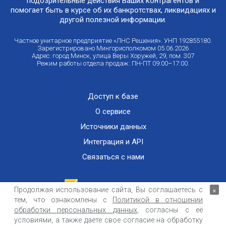
подозрительные действия Ваших контрагентов и
помогает быть в курсе об их банкротствах, ликвидациях и
другой полезной информации.
Частное унитарное предприятие «ЛНС Решения». УНП 192855180.
Зарегистрировано Мингорисполкомом 05.06.2026
Адрес: город Минск, улица Веры Хоружей, 29, пом. 307
Режим работы отдела продаж: ПН-ПТ 09:00–17:00.
Доступ к базе
О сервисе
Источники данных
Интеграция и API
Связаться с нами
Продолжая использование сайта, Вы соглашаетесь с
×
тем, что ознакомлены с
Политикой в отношении
Публичный договор оказания информационных услуг
ООО «Контемпорари» не несет ответственности за достоверность информации,
обработки персональных данных
, согласны с её
получаемой из открытых источников и от третьих лиц.
условиями, а также даете свое согласие на обработку