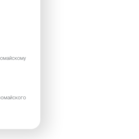
омайскому
омайского