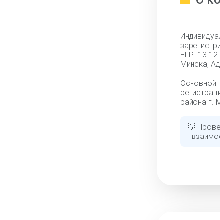
О к
Индивиду
зарегистр
ЕГР 13.12
Минска, А
Основной 
регистрац
района г. 
💡 Прове
взаимо