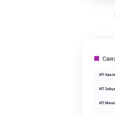
Свя
ИП Хвати
ИП Зайц
ИП Михее