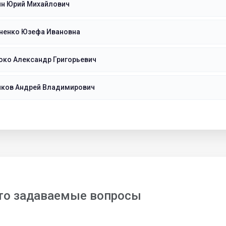
ин Юрий Михайлович
ненко Юзефа Ивановна
юко Александр Григорьевич
иков Андрей Владимирович
то задаваемые вопросы