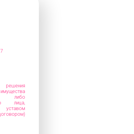
07
е решения
ущества
ков) либо
го лица,
уставом
говором)