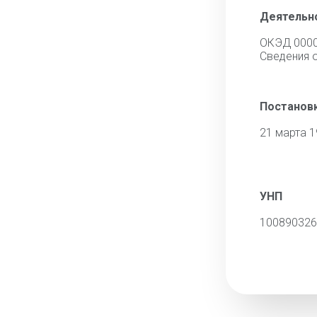
Деятельн
ОКЭД 000
Cведения 
Постановк
21 марта 
УНП
100890326