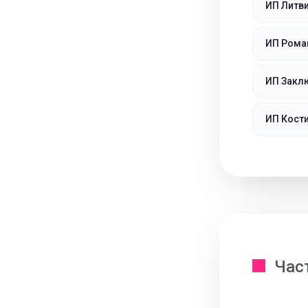
ИП Литв
ИП Рома
ИП Закл
ИП Кост
Час