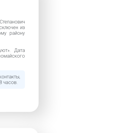
тепанович
Исключен из
ому району
уют». Дата
вомайского
контакты,
8 часов.