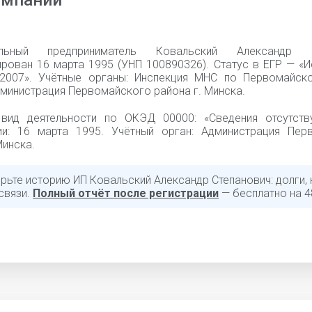
омпании
альный предприниматель Ковальский Александр С
ирован 16 марта 1995 (УНП 100890326). Статус в ЕГР — «
.2007». Учётные органы: Инспекция МНС по Первомайск
дминистрация Первомайского района г. Минска.
вид деятельности по ОКЭД 00000: «Cведения отсутств
ии: 16 марта 1995. Учётный орган: Администрация Пер
Минска.
рьте историю ИП Ковальский Александр Степанович: долги, 
связи.
Полный отчёт после регистрации
— бесплатно на 4