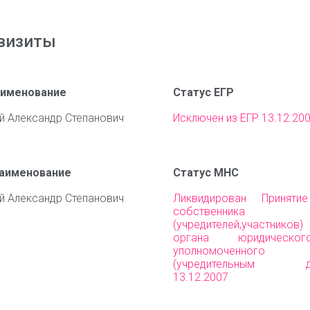
визиты
аименование
Статус ЕГР
й Александр Степанович
Исключен из ЕГР 13.12.20
наименование
Статус МНС
й Александр Степанович
Ликвидирован Приняти
собственника им
(учредителей,участни
органа юридическо
уполномоченного 
(учредительным до
13.12.2007