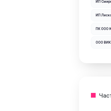
ИП Смир
ИП Лиск
ПК ООО 
ООО ВИ
Час