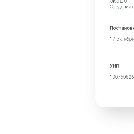
ОКЭД 0
Сведения 
Постановк
17 октября
УНП
100750826