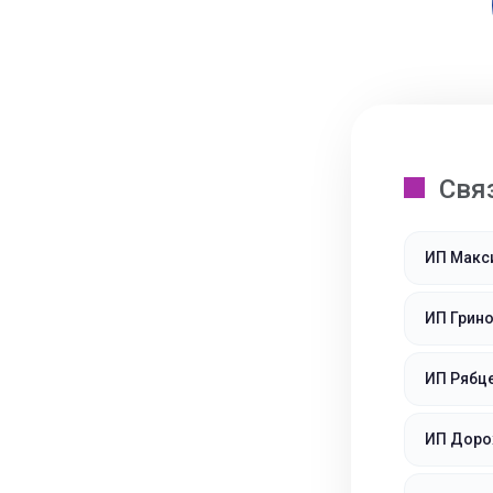
Свя
ИП Макс
ИП Грин
ИП Рябц
ИП Доро