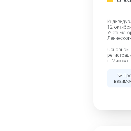
О к
Индивидуа
12 октября
Учётные о
Ленинского
Основной
регистраци
г. Минска.
💡 Пр
взаимо