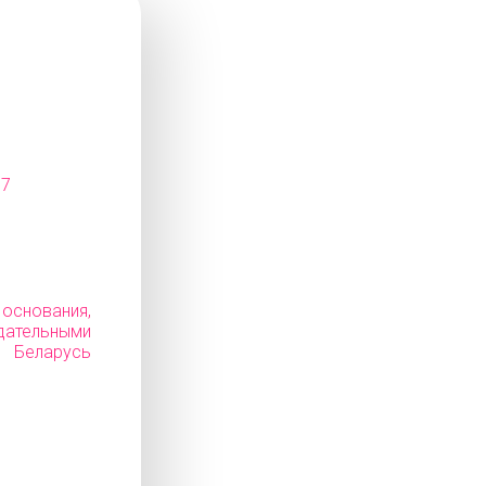
07
снования,
дательными
Беларусь