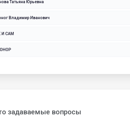
нова Татьяна Юрьевна
оног Владимир Иванович
К И САМ
КОНОР
то задаваемые вопросы