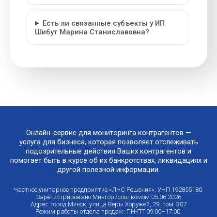
Есть ли связанные субъекты у ИП
Шибут Марина Станиславовна?
Онлайн-сервис для мониторинга контрагентов —
услуга для бизнеса, которая позволяет отслеживать
подозрительные действия Ваших контрагентов и
помогает быть в курсе об их банкротствах, ликвидациях и
другой полезной информации.
Частное унитарное предприятие «ЛНС Решения». УНП 192855180.
Зарегистрировано Мингорисполкомом 05.06.2026
Адрес: город Минск, улица Веры Хоружей, 29, пом. 307
Режим работы отдела продаж: ПН-ПТ 09:00–17:00.