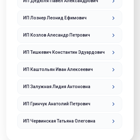
ИП Дедюля Павел Александрович
ИП Лознер Леонид Ефимович
ИП Козлов Алесандр Петрович
ИП Тишкевич Константин Эдуардович
ИП Каштольян Иван Алексеевич
ИП Залужная Лидия Антоновна
ИП Гринчук Анатолий Петрович
ИП Червинская Татьяна Олеговна