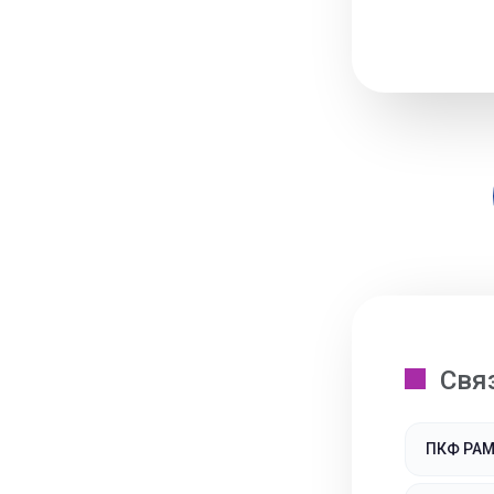
Свя
ПКФ РА