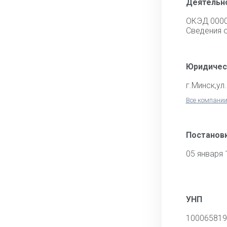
Деятельн
ОКЭД 000
Cведения 
Юридичес
г.Минск,ул
Все компании
Постановк
05 января 
УНП
100065819