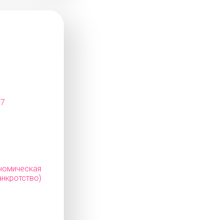
07
мическая
нкротство)