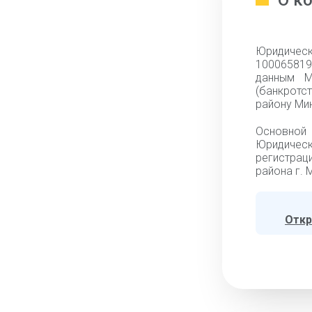
О к
Юридическ
100065819,
данным М
(банкротс
району Мин
Основной
Юридическ
регистрац
района г. 
Откр