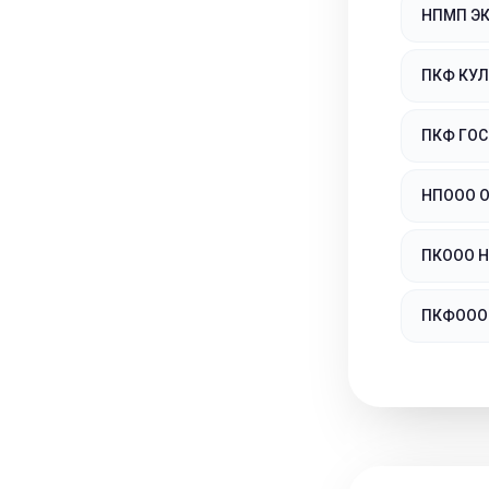
НПМП Э
ПКФ КУЛ
ПКФ ГО
НПООО 
ПКООО 
ПКФООО 