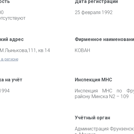
ость
Дата регистрации
00
25 февраля 1992
отсутствуют
кий адрес
Фирменное наименован
.М.Лынькова,111, кв.14
КОВАН
 в регионе
а на учёт
Инспекция МНС
1994
Инспекция МНС по Фру
району Минска N2 – 109
Учётный орган
Администрация Фрунзенск