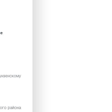
ие
нзенскому
ого района