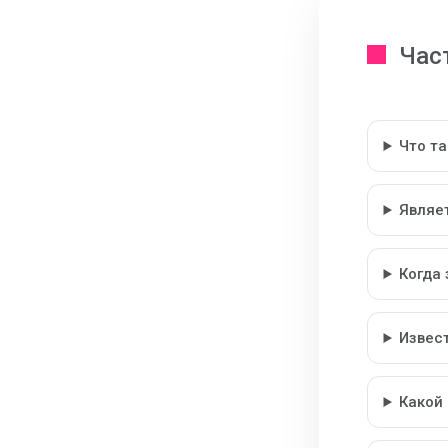
Час
Что т
Являе
Когда
Извес
Какой