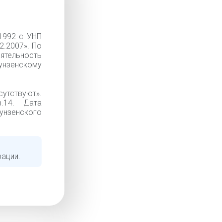
1992 с УНП
2.2007». По
тельность
унзенскому
тствуют».
в.14. Дата
унзенского
рации.