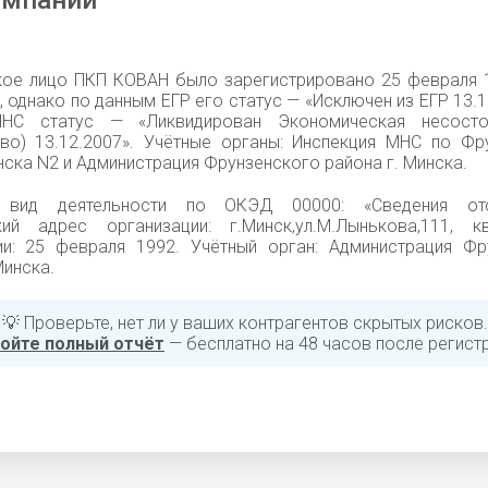
омпании
ое лицо ПКП КОВАН было зарегистрировано 25 февраля 
 однако по данным ЕГР его статус — «Исключен из ЕГР 13.1
НС статус — «Ликвидирован Экономическая несостоя
тво) 13.12.2007». Учётные органы: Инспекция МНС по Фр
ска N2 и Администрация Фрунзенского района г. Минска.
 вид деятельности по ОКЭД 00000: «Cведения отсу
ий адрес организации: г.Минск,ул.М.Лынькова,111, к
ии: 25 февраля 1992. Учётный орган: Администрация Фр
Минска.
💡 Проверьте, нет ли у ваших контрагентов скрытых рисков.
ойте полный отчёт
— бесплатно на 48 часов после регист