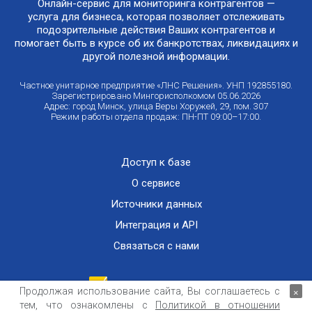
Онлайн-сервис для мониторинга контрагентов —
услуга для бизнеса, которая позволяет отслеживать
подозрительные действия Ваших контрагентов и
помогает быть в курсе об их банкротствах, ликвидациях и
другой полезной информации.
Частное унитарное предприятие «ЛНС Решения». УНП 192855180.
Зарегистрировано Мингорисполкомом 05.06.2026
Адрес: город Минск, улица Веры Хоружей, 29, пом. 307
Режим работы отдела продаж: ПН-ПТ 09:00–17:00.
Доступ к базе
О сервисе
Источники данных
Интеграция и API
Связаться с нами
Продолжая использование сайта, Вы соглашаетесь с
×
тем, что ознакомлены с
Политикой в отношении
Публичный договор оказания информационных услуг
ООО «Контемпорари» не несет ответственности за достоверность информации,